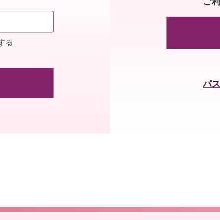
ご
する
パ