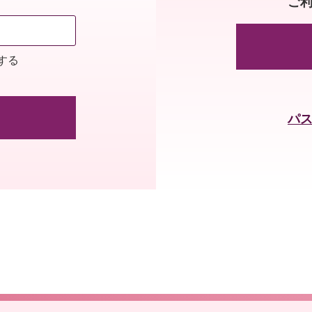
ご
する
パ