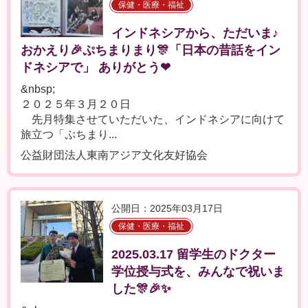
保健・医療・福祉
インドネシアから、ただいま♪
おかえり🎉ぷちまりまり🎊「日本の昔話をイン
ドネシアで」 ありがとう❤
&nbsp;
２０２５年３月２０日
先月特集させていただいた、インドネシアに向けて
旅立つ「ぷちまり...
公益財団法人東南アジア文化友好協会
公開日：2025年03月17日
保健・医療・福祉
2025.03.17 留学生のドクター
学位授与式を、みんなで祝いま
した🎊🎉✨