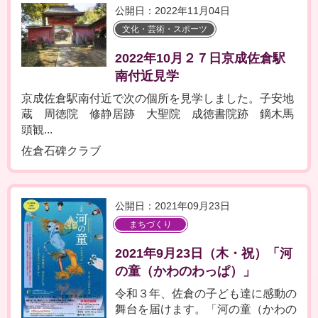
公開日：2022年11月04日
文化・芸術・スポーツ
2022年10月２７日京成佐倉駅
南付近見学
京成佐倉駅南付近で次の個所を見学しました。子安地
蔵 周徳院 修静居跡 大聖院 成徳書院跡 鏑木馬
頭観...
佐倉石碑クラブ
公開日：2021年09月23日
まちづくり
2021年9月23日（木・祝）「河
の童（かわのわっぱ）」
令和３年、佐倉の子ども達に感動の
舞台を届けます。「河の童（かわの