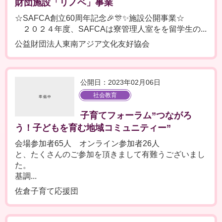
財団施設「リノベ」事業
☆SAFCA創立60周年記念🎉🎊✨施設公開事業☆
２０２４年度、SAFCAは寮管理人室をを留学生の...
公益財団法人東南アジア文化友好協会
公開日：2023年02月06日
社会教育
子育てフォーラム”つながろ
う！子どもを育む地域コミュニティー”
会場参加者65人 オンライン参加者26人
と、たくさんのご参加を頂きまして有難うございまし
た。
基調...
佐倉子育て応援団