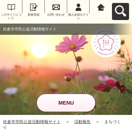
このサイトにつ
新規登録
お問い合わせ
個人会員ログイ
佐倉市市民公益
いて
ン
活動情報サイト
へ戻る
佐倉市市民公益活動情報サイト
MENU
佐倉市市民公益活動情報サイト
＞
活動報告
＞
まちづく
り