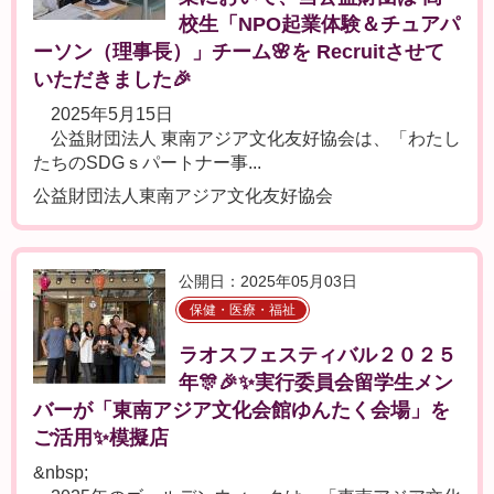
校生「NPO起業体験＆チュアパ
ーソン（理事長）」チーム🌸を Recruitさせて
いただきました🎉
2025年5月15日
公益財団法人 東南アジア文化友好協会は、「わたし
たちのSDGｓパートナー事...
公益財団法人東南アジア文化友好協会
公開日：2025年05月03日
保健・医療・福祉
ラオスフェスティバル２０２５
年🎊🎉✨実行委員会留学生メン
バーが「東南アジア文化会館ゆんたく会場」を
ご活用✨模擬店
&nbsp;