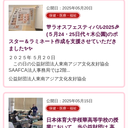
公開日：2025年05月20日
保健・医療・福祉
🎊ラオスフェスティバル2025🎉
(５月24・25日代々木公園)のポ
スター＆ラミネート作成を支援させていただき
ました✨✨
２０２５年 ５月２０日
この日の公益財団法人東南アジア文化友好協会
SAAFCA法人事務局では2階...
公益財団法人東南アジア文化友好協会
公開日：2025年05月15日
保健・医療・福祉
日本体育大学桜華高等学校の授
業において、当公益財団は 高